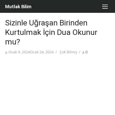
Skip
Mutlak Bilim
to
content
Sizinle Uğraşan Birinden
Kurtulmak İçin Dua Okunur
mu?
Posted
Author
Ocak 9, 2024
Ocak 24, 2024
Çok Bilmiş
0
on