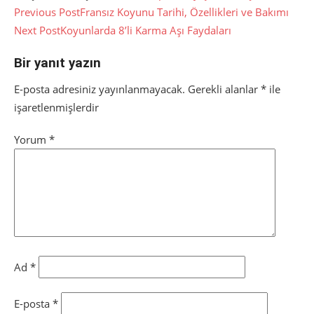
Yazı
Previous Post
Fransız Koyunu Tarihi, Özellikleri ve Bakımı
Next Post
Koyunlarda 8’li Karma Aşı Faydaları
gezinmesi
Bir yanıt yazın
E-posta adresiniz yayınlanmayacak.
Gerekli alanlar
*
ile
işaretlenmişlerdir
Yorum
*
Ad
*
E-posta
*