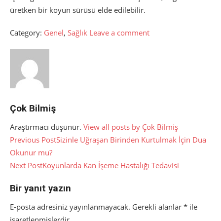
üretken bir koyun sürüsü elde edilebilir.
Category:
Genel
,
Sağlık
Leave a comment
Çok Bilmiş
Araştırmacı düşünür.
View all posts by Çok Bilmiş
Yazı
Previous Post
Sizinle Uğraşan Birinden Kurtulmak İçin Dua
Okunur mu?
gezinmesi
Next Post
Koyunlarda Kan İşeme Hastalığı Tedavisi
Bir yanıt yazın
E-posta adresiniz yayınlanmayacak.
Gerekli alanlar
*
ile
işaretlenmişlerdir