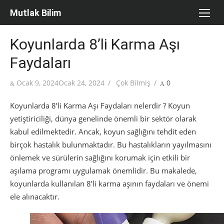
Skip
Mutlak Bilim
to
content
Koyunlarda 8’li Karma Aşı
Faydaları
Posted
Author
Ocak 9, 2024
Ocak 24, 2024
Çok Bilmiş
0
on
Koyunlarda 8’li Karma Aşı Faydaları nelerdir ? Koyun
yetiştiriciliği, dünya genelinde önemli bir sektör olarak
kabul edilmektedir. Ancak, koyun sağlığını tehdit eden
birçok hastalık bulunmaktadır. Bu hastalıkların yayılmasını
önlemek ve sürülerin sağlığını korumak için etkili bir
aşılama programı uygulamak önemlidir. Bu makalede,
koyunlarda kullanılan 8’li karma aşının faydaları ve önemi
ele alınacaktır.