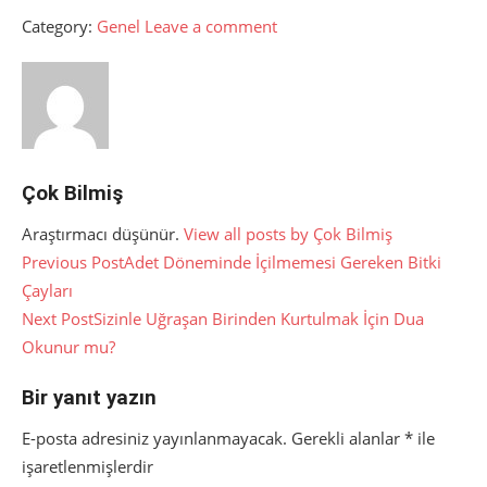
Category:
Genel
Leave a comment
Çok Bilmiş
Araştırmacı düşünür.
View all posts by Çok Bilmiş
Yazı
Previous Post
Adet Döneminde İçilmemesi Gereken Bitki
Çayları
gezinmesi
Next Post
Sizinle Uğraşan Birinden Kurtulmak İçin Dua
Okunur mu?
Bir yanıt yazın
E-posta adresiniz yayınlanmayacak.
Gerekli alanlar
*
ile
işaretlenmişlerdir