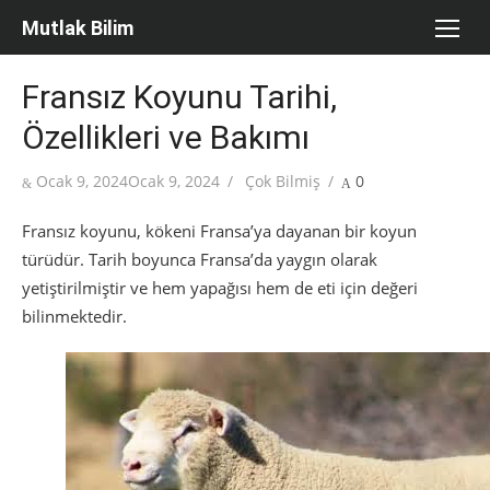
Skip
Mutlak Bilim
to
content
Fransız Koyunu Tarihi,
Özellikleri ve Bakımı
Posted
Author
Ocak 9, 2024
Ocak 9, 2024
Çok Bilmiş
0
on
Fransız koyunu, kökeni Fransa’ya dayanan bir koyun
türüdür. Tarih boyunca Fransa’da yaygın olarak
yetiştirilmiştir ve hem yapağısı hem de eti için değeri
bilinmektedir.