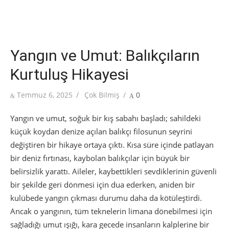
Yangın ve Umut: Balıkçıların
Kurtuluş Hikayesi
Posted
Author
Temmuz 6, 2025
Çok Bilmiş
0
on
Yangın ve umut, soğuk bir kış sabahı başladı; sahildeki
küçük koydan denize açılan balıkçı filosunun seyrini
değiştiren bir hikaye ortaya çıktı. Kısa süre içinde patlayan
bir deniz fırtınası, kaybolan balıkçılar için büyük bir
belirsizlik yarattı. Aileler, kaybettikleri sevdiklerinin güvenli
bir şekilde geri dönmesi için dua ederken, aniden bir
kulübede yangın çıkması durumu daha da kötüleştirdi.
Ancak o yangının, tüm teknelerin limana dönebilmesi için
sağladığı umut ışığı, kara gecede insanların kalplerine bir