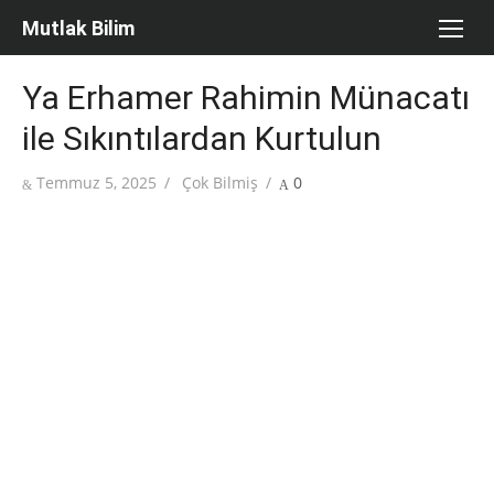
Skip
Mutlak Bilim
to
content
Ya Erhamer Rahimin Münacatı
ile Sıkıntılardan Kurtulun
Posted
Author
Temmuz 5, 2025
Çok Bilmiş
0
on