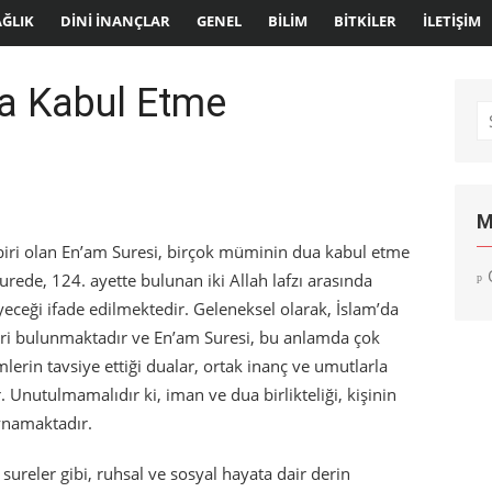
AĞLIK
DINI İNANÇLAR
GENEL
BILIM
BITKILER
İLETIŞIM
ua Kabul Etme
S
fo
M
 biri olan En’am Suresi, birçok müminin dua kabul etme
urede, 124. ayette bulunan iki Allah lafzı arasında
yeceği ifade edilmektedir. Geleneksel olarak, İslam’da
leri bulunmaktadır ve En’am Suresi, bu anlamda çok
mlerin tavsiye ettiği dualar, ortak inanç ve umutlarla
 Unutulmamalıdır ki, iman ve dua birlikteliği, kişinin
ynamaktadır.
sureler gibi, ruhsal ve sosyal hayata dair derin