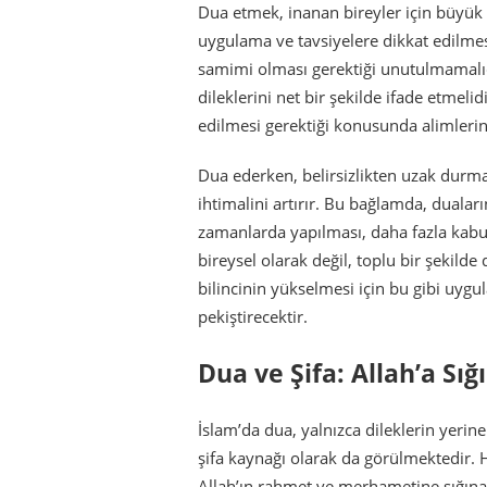
Dua etmek, inanan bireyler için büyük b
uygulama ve tavsiyelere dikkat edilmes
samimi olması gerektiği unutulmamalıdı
dileklerini net bir şekilde ifade etmelid
edilmesi gerektiği konusunda alimlerin 
Dua ederken, belirsizlikten uzak durm
ihtimalini artırır. Bu bağlamda, duaları
zamanlarda yapılması, daha fazla kabul
bireysel olarak değil, toplu bir şekild
bilincinin yükselmesi için bu gibi uy
pekiştirecektir.
Dua ve Şifa: Allah’a Sı
İslam’da dua, yalnızca dileklerin yerine
şifa kaynağı olarak da görülmektedir. H
Allah’ın rahmet ve merhametine sığınar