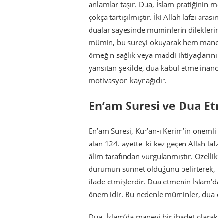
anlamlar taşır. Dua, İslam pratiğinin 
çokça tartışılmıştır. İki Allah lafzı ar
dualar sayesinde müminlerin dileklerin
mümin, bu sureyi okuyarak hem manevi 
örneğin sağlık veya maddi ihtiyaçlarını
yansıtan şekilde, dua kabul etme inancı
motivasyon kaynağıdır.
En’am Suresi ve Dua E
En’am Suresi, Kur’an-ı Kerim’in önemli 
alan 124. ayette iki kez geçen Allah la
âlim tarafından vurgulanmıştır. Özellik
durumun sünnet olduğunu belirterek, b
ifade etmişlerdir. Dua etmenin İslam’da
önemlidir. Bu nedenle müminler, dua ed
Dua, İslam’da manevi bir ibadet olarak