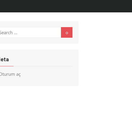
earch
Search
r:
eta
Oturum aç