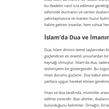
bu ibadetin nasıl icra edilmesi gerekti
tefsirinde durmanın ve verilen duaların 
yakınlaşmasına ve manevi huzur bulması
haline getiren insanlar, hem ruhsal he
İslam’da Dua ve İmanı
Dua, İslam dininin temel taşlarından bi
güçlendiren en önemli unsurlardan biri
kaynağı olmuştur. İslam’da dua, sadece 
teslimiyetin bir göstergesidir. Bu özgün i
iman durumu güçlenir. Dua kabul etme
şartlara uygun hareket etmesi gerekme
İman ve dua tarafında, müminler arası
edilme sürecidir. Bazı alimler, duaları
bulunduğunu belirtirler. Örneğin, En’am