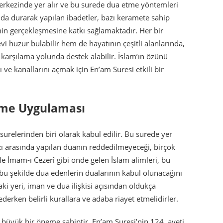
merkezinde yer alır ve bu surede dua etme yöntemleri
asında durarak yapılan ibadetler, bazı keramete sahip
in gerçekleşmesine katkı sağlamaktadır. Her bir
huzur bulabilir hem de hayatının çeşitli alanlarında,
 karşılama yolunda destek alabilir. İslam’ın özünü
 ve kanallarını açmak için En’am Suresi etkili bir
tme Uygulaması
surelerinden biri olarak kabul edilir. Bu surede yer
fzı arasında yapılan duanın reddedilmeyeceği, birçok
le İmam-ı Cezerî gibi önde gelen İslam alimleri, bu
u şekilde dua edenlerin dualarının kabul olunacağını
ki yeri, iman ve dua ilişkisi açısından oldukça
erken belirli kurallara ve adaba riayet etmelidirler.
 büyük bir öneme sahiptir. En’am Suresi’nin 124. ayeti,