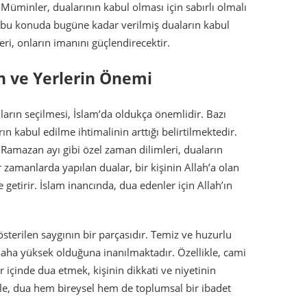
 Müminler, dualarının kabul olması için sabırlı olmalı
 bu konuda bugüne kadar verilmiş duaların kabul
ri, onların imanını güçlendirecektir.
n ve Yerlerin Önemi
arın seçilmesi, İslam’da oldukça önemlidir. Bazı
rın kabul edilme ihtimalinin arttığı belirtilmektedir.
 Ramazan ayı gibi özel zaman dilimleri, duaların
amanlarda yapılan dualar, bir kişinin Allah’a olan
e getirir. İslam inancında, dua edenler için Allah’ın
österilen saygının bir parçasıdır. Temiz ve huzurlu
daha yüksek olduğuna inanılmaktadır. Özellikle, cami
er içinde dua etmek, kişinin dikkati ve niyetinin
e, dua hem bireysel hem de toplumsal bir ibadet