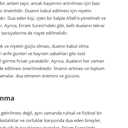
ir anlam taşır; ancak başarının artırılması için bazı
i önemlidir. Duanın kabul edilmesi için niyetin
r. Dua eden kişi, içten bir kalple Allah’a yönelmeli ve
ir. Ayrıca, En’am Suresi’ndeki gibi, belli duaların tekrar
tavsiyelerine de riayet edilmelidir.
ak ve niyetin güçlü olması, duanın kabul olma
n arife günleri ve bayram sabahları gibi özel
 görme fırsatı yaratabilir. Ayrıca, duaların her zaman
e de edilmesi önerilmektedir. İmanın artması ve toplum
gulamalar, dua etmenin önemini ve gücünü
ğınma
 getirilmesi değil, aynı zamanda ruhsal ve fiziksel bir
astalıklar ve zorluklar karşısında dua eden bireyler,
ak şifa bulacaklarına inanırlar. En’am Suresi’nde