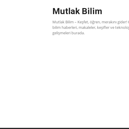
Skip
Mutlak Bilim
to
content
Mutlak Bilim – Keşfet, öğren, merakını gider!
bilim haberleri, makaleler, keşifler ve teknoloj
gelişmeleri burada.