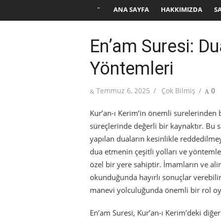
ANA SAYFA
HAKKIMIZDA
S
En’am Suresi: D
Yöntemleri
Posted
Author
Temmuz 6, 2025
Çok Bilmiş
0
on
Kur’an-ı Kerim’in önemli surelerinden
süreçlerinde değerli bir kaynaktır. Bu s
yapılan duaların kesinlikle reddedilme
dua etmenin çeşitli yolları ve yöntem
özel bir yere sahiptir. İmamların ve ali
okunduğunda hayırlı sonuçlar verebilir.
manevi yolculuğunda önemli bir rol o
En’am Suresi, Kur’an-ı Kerim’deki diğer 