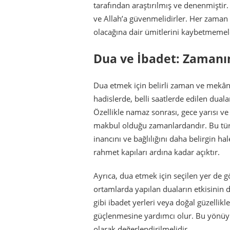
tarafından araştırılmış ve denenmiştir.
ve Allah’a güvenmelidirler. Her zaman
olacağına dair ümitlerini kaybetmemele
Dua ve İbadet: Zamanı
Dua etmek için belirli zaman ve mekânl
hadislerde, belli saatlerde edilen duala
Özellikle namaz sonrası, gece yarısı ve
makbul olduğu zamanlardandır. Bu tür z
inancını ve bağlılığını daha belirgin hal
rahmet kapıları ardına kadar açıktır.
Ayrıca, dua etmek için seçilen yer de g
ortamlarda yapılan duaların etkisinin 
gibi ibadet yerleri veya doğal güzellikl
güçlenmesine yardımcı olur. Bu yönüyl
olarak değerlendirilmelidir.