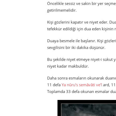
Öncelikle sessiz ve sakin bir yer seçm
getirilmemelidir.
Kişi gözlerini kapatır ve niyet eder. D
tefekkür edildiği için dua eden kişini
Duaya besmele ile başlanır. Kişi gözle
sevgilisini bir iki dakika düşünür.
Bu şekilde niyet etmeye niyet-i sükut yan
niyet kadar makbuldür.
Daha sonra esmaların okunarak duanın t
11 defa
Ya nûru’s semâvâti ve’l
ard, 11
Toplamda 33 defa okunan esmalar duan