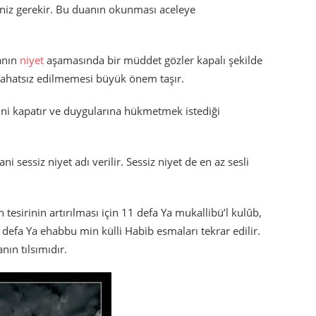
eniz gerekir. Bu duanın okunması aceleye
uanın
niyet
aşamasında bir müddet gözler kapalı şekilde
n rahatsız edilmemesi büyük önem taşır.
rini kapatır ve duygularına hükmetmek istediği
i sessiz niyet adı verilir. Sessiz niyet de en az sesli
esirinin artırılması için 11 defa Ya mukallibü’l kulûb,
 defa Ya ehabbu min külli Habib esmaları tekrar edilir.
ın tılsımıdır.