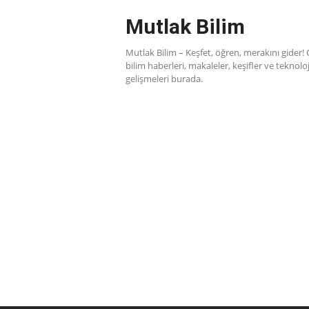
Skip
Mutlak Bilim
to
content
Mutlak Bilim – Keşfet, öğren, merakını gider!
bilim haberleri, makaleler, keşifler ve teknoloj
gelişmeleri burada.