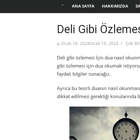
ANA SAYFA
HAKKIMIZDA
S
Deli Gibi Özlemes
Posted
Author
Ocak 18, 2024
Ocak 18, 2024
Çok Bi
on
Deli gibi özlemesi İçin dua nasıl okunm
gibi özlemesi için dua okumak istiyors
faydalı bilgiler sunacağız.
Ayrıca bu tesirli duanın nasıl okunması
dikkat edilmesi gerektiği konularında b