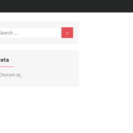
earch
Search
r:
eta
Oturum aç