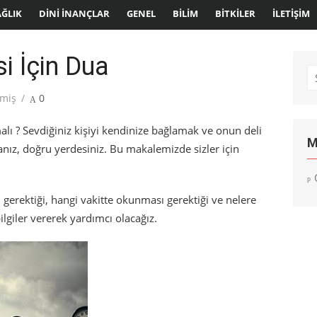
AĞLIK
DINI İNANÇLAR
GENEL
BILIM
BITKILER
İLETIŞIM
i İçin Dua
S
fo
lmiş
0
alı ? Sevdiğiniz kişiyi kendinize bağlamak ve onun deli
M
anız, doğru yerdesiniz. Bu makalemizde sizler için
 gerektiği, hangi vakitte okunması gerektiği ve nelere
ilgiler vererek yardımcı olacağız.