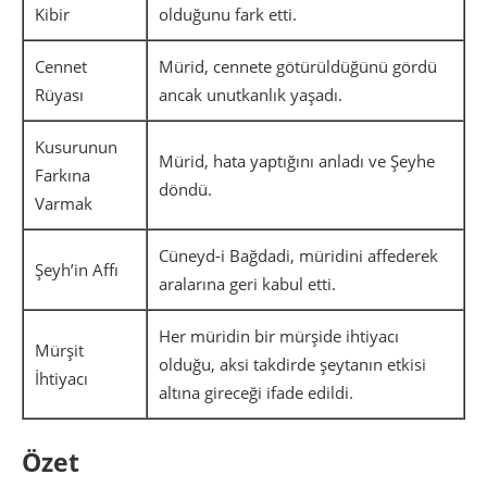
Kibir
olduğunu fark etti.
Cennet
Mürid, cennete götürüldüğünü gördü
Rüyası
ancak unutkanlık yaşadı.
Kusurunun
Mürid, hata yaptığını anladı ve Şeyhe
Farkına
döndü.
Varmak
Cüneyd-i Bağdadi, müridini affederek
Şeyh’in Affı
aralarına geri kabul etti.
Her müridin bir mürşide ihtiyacı
Mürşit
olduğu, aksi takdirde şeytanın etkisi
İhtiyacı
altına gireceği ifade edildi.
Özet