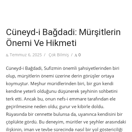
Cüneyd-i Bağdadi: Mürşitlerin
Önemi Ve Hikmeti
Posted
Author
Temmuz 6, 2025
Çok Bilmiş
0
on
Cüneyd-i Bağdadi, Sufizmin önemli şahsiyetlerinden biri
olup, mürşitlerin önemi üzerine derin görüşler ortaya
koymuştur. Meşhur müridlerinden biri, bir gün kendi
kendine yeterli olduğunu düşünerek şeyhinin sohbetini
terk etti. Ancak bu, onun nefs-i emmare tarafından ele
geçirilmesine neden oldu; gurur ve kibirle doldu.
Rüyasında bir cennette bulunsa da, uyanınca kendisini bir
çöplükte gördü. Bu deneyim, müritler ve şeyhler arasındaki
ilişkinin, iman ve tevbe sürecində nasıl bir yol göstericiliği