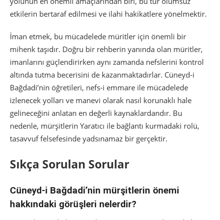
yolunun en önemli amaçlarından biri, bu tür olumsuz
etkilerin bertaraf edilmesi ve ilahi hakikatlere yönelmektir.
İman etmek, bu mücadelede müritler için önemli bir
mihenk taşıdır. Doğru bir rehberin yanında olan müritler,
imanlarını güçlendirirken aynı zamanda nefslerini kontrol
altında tutma becerisini de kazanmaktadırlar. Cüneyd-i
Bağdadi’nin öğretileri, nefs-i emmare ile mücadelede
izlenecek yolları ve manevi olarak nasıl korunaklı hale
gelineceğini anlatan en değerli kaynaklardandır. Bu
nedenle, mürşitlerin Yaratıcı ile bağlantı kurmadaki rolü,
tasavvuf felsefesinde yadsınamaz bir gerçektir.
Sıkça Sorulan Sorular
Cüneyd-i Bağdadi’nin mürşitlerin önemi
hakkındaki görüşleri nelerdir?