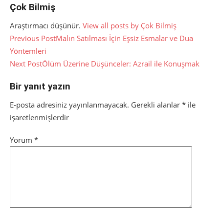
Çok Bilmiş
Araştırmacı düşünür.
View all posts by Çok Bilmiş
Yazı
Previous Post
Malın Satılması İçin Eşsiz Esmalar ve Dua
Yöntemleri
gezinmesi
Next Post
Ölüm Üzerine Düşünceler: Azrail ile Konuşmak
Bir yanıt yazın
E-posta adresiniz yayınlanmayacak.
Gerekli alanlar
*
ile
işaretlenmişlerdir
Yorum
*