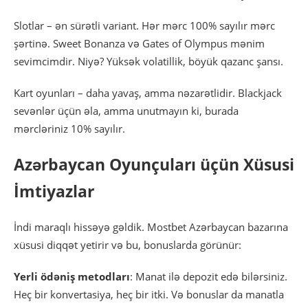
Slotlar – ən sürətli variant. Hər mərc 100% sayılır mərc
şərtinə. Sweet Bonanza və Gates of Olympus mənim
sevimcimdir. Niyə? Yüksək volatillik, böyük qazanc şansı.
Kart oyunları – daha yavaş, amma nəzarətlidir. Blackjack
sevənlər üçün əla, amma unutmayın ki, burada
mərcləriniz 10% sayılır.
Azərbaycan Oyunçuları üçün Xüsusi
İmtiyazlar
İndi maraqlı hissəyə gəldik. Mostbet Azərbaycan bazarına
xüsusi diqqət yetirir və bu, bonuslarda görünür:
Yerli ödəniş metodları
: Manat ilə depozit edə bilərsiniz.
Heç bir konvertasiya, heç bir itki. Və bonuslar da manatla