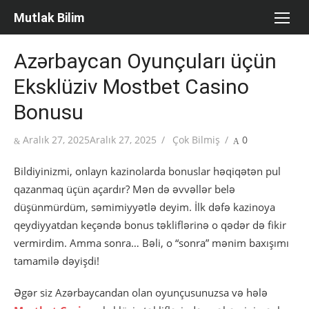
Skip
Mutlak Bilim
to
content
Azərbaycan Oyunçuları üçün
Eksklüziv Mostbet Casino
Bonusu
Posted
Author
Aralık 27, 2025
Aralık 27, 2025
Çok Bilmiş
0
on
Bildiyinizmi, onlayn kazinolarda bonuslar həqiqətən pul
qazanmaq üçün açardır? Mən də əvvəllər belə
düşünmürdüm, səmimiyyətlə deyim. İlk dəfə kazinoya
qeydiyyatdan keçəndə bonus təkliflərinə o qədər də fikir
vermirdim. Amma sonra… Bəli, o “sonra” mənim baxışımı
tamamilə dəyişdi!
Əgər siz Azərbaycandan olan oyunçusunuzsa və hələ