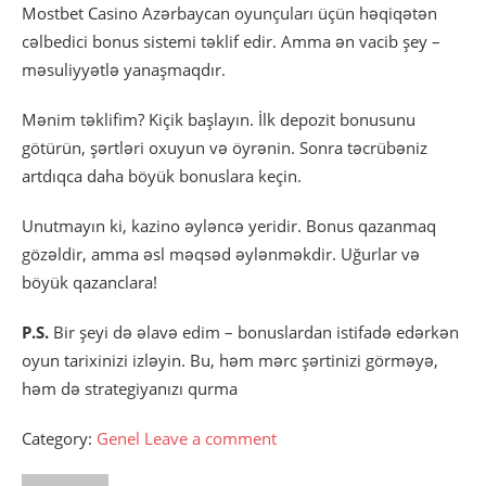
Mostbet Casino Azərbaycan oyunçuları üçün həqiqətən
cəlbedici bonus sistemi təklif edir. Amma ən vacib şey –
məsuliyyətlə yanaşmaqdır.
Mənim təklifim? Kiçik başlayın. İlk depozit bonusunu
götürün, şərtləri oxuyun və öyrənin. Sonra təcrübəniz
artdıqca daha böyük bonuslara keçin.
Unutmayın ki, kazino əyləncə yeridir. Bonus qazanmaq
gözəldir, amma əsl məqsəd əylənməkdir. Uğurlar və
böyük qazanclara!
P.S.
Bir şeyi də əlavə edim – bonuslardan istifadə edərkən
oyun tarixinizi izləyin. Bu, həm mərc şərtinizi görməyə,
həm də strategiyanızı qurma
Category:
Genel
Leave a comment