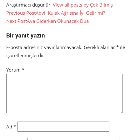
Araştırmacı düşünür.
View all posts by Çok Bilmiş
Yazı
Previous Post
Advil Kulak Ağrısına İyi Gelir mi?
Next Post
Ava Giderken Okunacak Dua
gezinmesi
Bir yanıt yazın
E-posta adresiniz yayınlanmayacak.
Gerekli alanlar
*
ile
işaretlenmişlerdir
Yorum
*
Ad
*