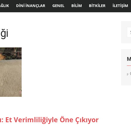
AĞLIK
DINI İNANÇLAR
GENEL
BILIM
BITKILER
İLETIŞIM
iği
S
fo
M
: Et Verimliliğiyle Öne Çıkıyor