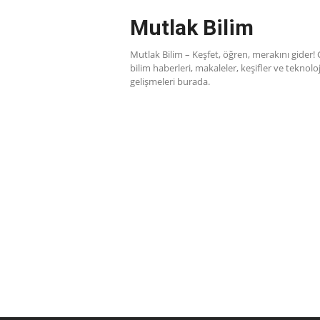
Skip
Mutlak Bilim
to
content
Mutlak Bilim – Keşfet, öğren, merakını gider!
bilim haberleri, makaleler, keşifler ve teknoloj
gelişmeleri burada.