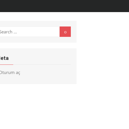
earch
Search
r:
eta
Oturum aç