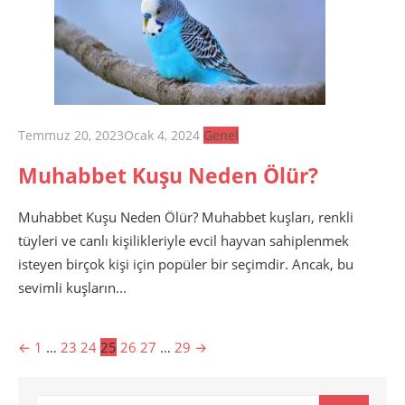
Posted
Temmuz 20, 2023
Ocak 4, 2024
Genel
on
Muhabbet Kuşu Neden Ölür?
Muhabbet Kuşu Neden Ölür? Muhabbet kuşları, renkli
tüyleri ve canlı kişilikleriyle evcil hayvan sahiplenmek
isteyen birçok kişi için popüler bir seçimdir. Ancak, bu
sevimli kuşların...
Yazı
←
1
…
23
24
25
26
27
…
29
→
gezinmesi