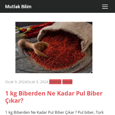
Skip
Mutlak Bilim
to
content
Posted
Ocak 9, 2024
Ocak 9, 2024
Bitkiler
Genel
on
1 kg Biberden Ne Kadar Pul Biber
Çıkar?
1 kg Biberden Ne Kadar Pul Biber Çıkar ? Pul biber, Türk