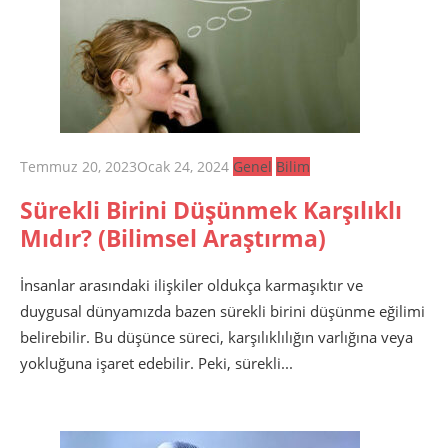
Posted
Temmuz 20, 2023
Ocak 24, 2024
Genel
Bilim
on
Sürekli Birini Düşünmek Karşılıklı
Mıdır? (Bilimsel Araştırma)
İnsanlar arasındaki ilişkiler oldukça karmaşıktır ve
duygusal dünyamızda bazen sürekli birini düşünme eğilimi
belirebilir. Bu düşünce süreci, karşılıklılığın varlığına veya
yokluğuna işaret edebilir. Peki, sürekli...