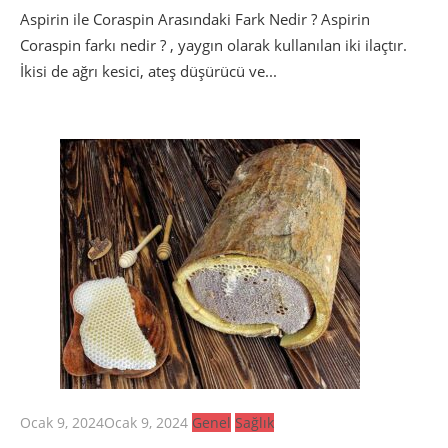
Aspirin ile Coraspin Arasındaki Fark Nedir ? Aspirin
Coraspin farkı nedir ? , yaygın olarak kullanılan iki ilaçtır.
İkisi de ağrı kesici, ateş düşürücü ve...
Posted
Ocak 9, 2024
Ocak 9, 2024
Genel
Sağlık
on