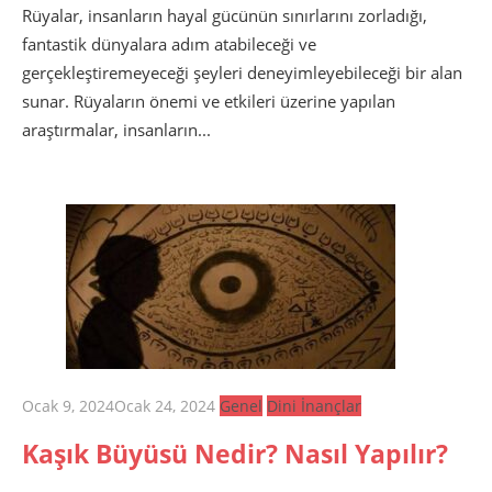
Rüyalar, insanların hayal gücünün sınırlarını zorladığı,
fantastik dünyalara adım atabileceği ve
gerçekleştiremeyeceği şeyleri deneyimleyebileceği bir alan
sunar. Rüyaların önemi ve etkileri üzerine yapılan
araştırmalar, insanların...
Posted
Ocak 9, 2024
Ocak 24, 2024
Genel
Dini İnançlar
on
Kaşık Büyüsü Nedir? Nasıl Yapılır?