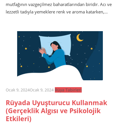
mutfağının vazgeçilmez baharatlarından biridir. Acı ve
lezzetli tadıyla yemeklere renk ve aroma katarken,...
Posted
Ocak 9, 2024
Ocak 9, 2024
Rüya Tabirleri
on
Rüyada Uyuşturucu Kullanmak
(Gerçeklik Algısı ve Psikolojik
Etkileri)