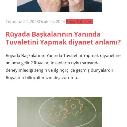
Posted
Temmuz 22, 2023
Ocak 24, 2024
Rüya Tabirleri
on
Rüyada Başkalarının Yanında
Tuvaletini Yapmak diyanet anlamı?
Rüyada Başkalarının Yanında Tuvaletini Yapmak diyanet ne
anlama gelir ? Rüyalar, insanların uyku sırasında
deneyimlediği zengin ve ilginç iç içe geçmiş dünyalardır.
Rüyaların bilinçaltımızın dışavurumu...