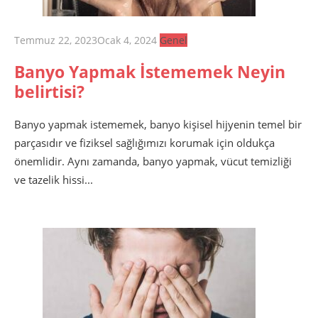
Posted
Temmuz 22, 2023
Ocak 4, 2024
Genel
on
Banyo Yapmak İstememek Neyin
belirtisi?
Banyo yapmak istememek, banyo kişisel hijyenin temel bir
parçasıdır ve fiziksel sağlığımızı korumak için oldukça
önemlidir. Aynı zamanda, banyo yapmak, vücut temizliği
ve tazelik hissi...